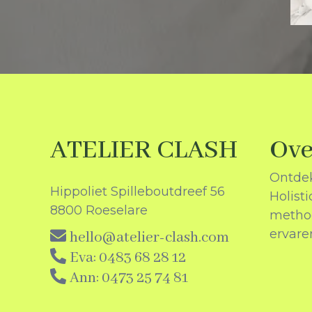
ATELIER CLASH
Ove
Ontdek
Hippoliet Spilleboutdreef 56
Holist
8800 Roeselare
method
ervare
hello@atelier-clash.com
Eva: 0483 68 28 12
Ann: 0473 25 74 81