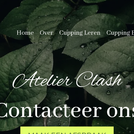
Home
Over
Cupping Leren
Cupping 
Atelier Clash
Contacteer on