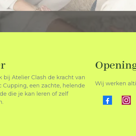
r
Openin
 bij Atelier Clash de kracht van
Wij werken alt
ic Cupping, een zachte, helende
e die je kan leren of zelf
n.