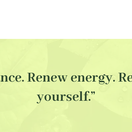
ance. Renew energy. R
yourself.”