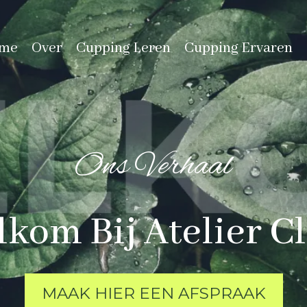
me
Over
Cupping Leren
Cupping Ervaren
Ons Verhaal
kom Bij Atelier C
MAAK HIER EEN AFSPRAAK