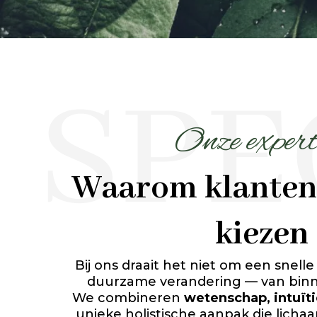
Onze expert
Waarom klanten
kiezen
Bij ons draait het niet om een snell
duurzame verandering — van binn
We combineren
wetenschap, intuïti
unieke holistische aanpak die licha