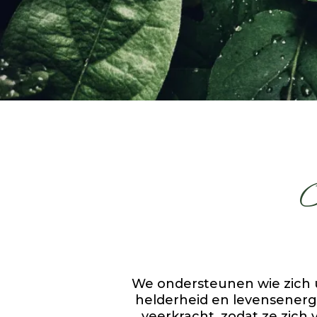
O
We ondersteunen wie zich u
helderheid en levensenergi
veerkracht, zodat ze zich 