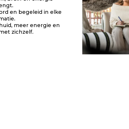
engt.
rd en begeleid in elke
matie.
huid, meer energie en
et zichzelf.