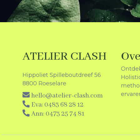
ATELIER CLASH
Ove
Ontdek
Hippoliet Spilleboutdreef 56
Holist
8800 Roeselare
method
ervare
hello@atelier-clash.com
Eva: 0483 68 28 12
Ann: 0473 25 74 81