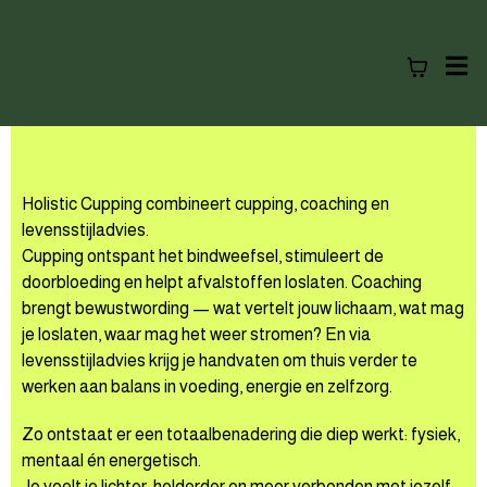
Holistic Cupping combineert cupping, coaching en
levensstijladvies.
Cupping ontspant het bindweefsel, stimuleert de
doorbloeding en helpt afvalstoffen loslaten. Coaching
brengt bewustwording — wat vertelt jouw lichaam, wat mag
je loslaten, waar mag het weer stromen? En via
levensstijladvies krijg je handvaten om thuis verder te
werken aan balans in voeding, energie en zelfzorg.
Zo ontstaat er een totaalbenadering die diep werkt: fysiek,
mentaal én energetisch.
Je voelt je lichter, helderder en meer verbonden met jezelf.