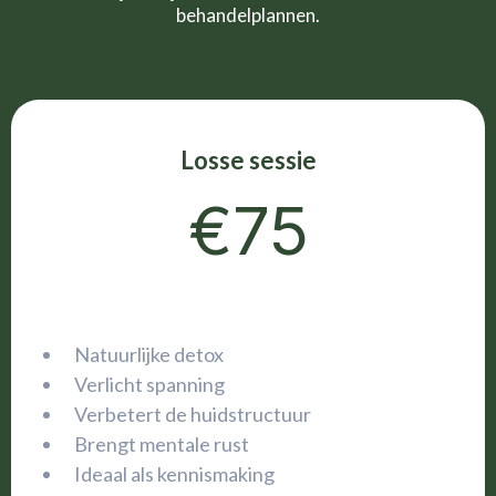
behandelplannen.
Losse sessie
€75
Natuurlijke detox
Verlicht spanning
Verbetert de huidstructuur
Brengt mentale rust
Ideaal als kennismaking